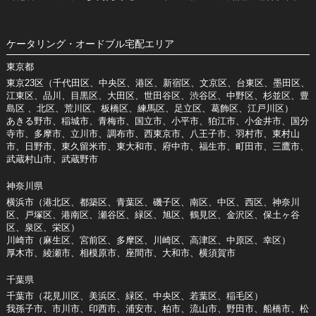
ケータリング・オードブル宅配エリア
東京都
東京23区（千代田区、中央区、港区、新宿区、文京区、台東区、墨田区、
江東区、品川、目黒区、大田区、世田谷区、渋谷区、中野区、杉並区、豊
島区 、北区、荒川区、板橋区、練馬区、足立区、葛飾区、江戸川区）
あきる野市、稲城市、青梅市、国立市、小平市、狛江市、小金井市、国分
寺市、多摩市、立川市、調布市、西東京市、八王子市、羽村市、東村山
市、日野市、東久留米市、東大和市、府中市、福生市、町田市、三鷹市、
武蔵村山市、武蔵野市
神奈川県
横浜市（港北区、都築区、青葉区、磯子区、南区、中区、西区、神奈川
区、戸塚区、港南区、瀬谷区、緑区、旭区、鶴見区、金沢区、保土ヶ谷
区、泉区、栄区）
川崎市（麻生区、宮前区、多摩区、川崎区、高津区、中原区、幸区）
厚木市、綾瀬市、相模原市、座間市、大和市、横須賀市
千葉県
千葉市（花見川区、美浜区、緑区、中央区、若葉区、稲毛区）
我孫子市、市川市、印西市、浦安市、柏市、流山市、野田市、船橋市、松