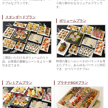
ナブルなプランです。
り彩り鮮やかなカジュアルプランで
す。
スタンダードプラン
ボリュームプラン
ご満足いただけるボリュームの１１
料理の量とヘルシーさのバランスを考
品。お客様の素敵なシーンをより一層
えたプラン。あらゆるパーティに対応
引き立てます。
でき、かつリーズナブル♪
プレミアムプラン
プラチナBOXプラン