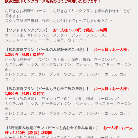
飲み放題ドリンクコースもあわせてご利用いただけます！
お好きなお料理のコースに、お好きなドリンクプランを組み合わせることが
できます。
スタッフ派遣料無料。設置～お片付けまですべておまかせ下さい。
【ソフトドリンクプラン】
お一人様：800円（税抜）/2時間
ウーロン茶、オレンジジュース、グレープフルーツジュース、
ジンジャーエール、コーラ、ミネラルウォーター
【飲み放題プラン（ビールのみ乾杯分のご用意）】
お一人様：お一人様：
1,350円（税抜）/2 時間
ビール（乾杯分）、ワイン（赤・白）、焼酎、梅酒、ウーロンハイ、
カクテル系（カシス、ピーチなど）ジン、 ウォッカ、ウィスキー、ウーロン
茶、
オレンジジュース、グレープフルーツジュース、ジンジャーエール、コカ・
コーラ
【飲み放題プラン（ビールも含む全て飲み放題）】
お一人様：お一人様：
1,600円（税抜）/2 時間
ビール（飲み放題）、ワイン（赤・白）、焼酎、梅酒、ウーロンハイ、
カクテル系（カシス、ピーチなど）ジン、 ウォッカ、ウィスキー、ウーロン
茶、
オレンジジュース、グレープフルーツジュース、ジンジャーエール、コカ・
コーラ
【3時間飲み放題プラン（ビールも含む全て飲み放題）】
お一人様：お一人
様：2,200円（税 抜）/3時間
ビール（飲み放題）、ワイン（赤・白）、焼酎、梅酒、ウーロンハイ、