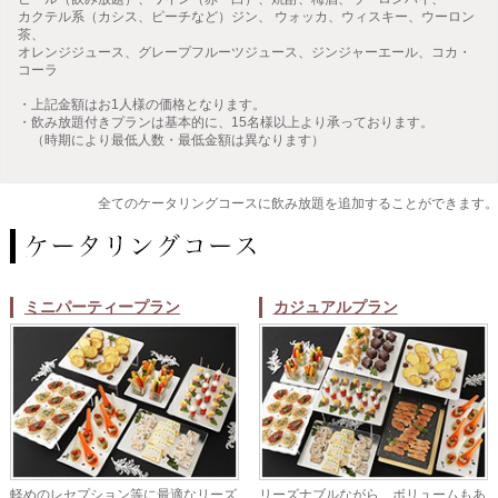
カクテル系（カシス、ピーチなど）ジン、 ウォッカ、ウィスキー、ウーロン
茶、
オレンジジュース、グレープフルーツジュース、ジンジャーエール、コカ・
コーラ
・上記金額はお1人様の価格となります。
・飲み放題付きプランは基本的に、15名様以上より承っております。
（時期により最低人数・最低金額は異なります）
全てのケータリングコースに飲み放題を追加することができます。
ミニパーティープラン
カジュアルプラン
軽めのレセプション等に最適なリーズ
リーズナブルながら、ボリュームもあ