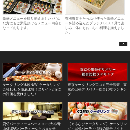
豪華メニューを取り揃えました♪どん
有機野菜をたっぷり使った豪華メニュ
な方にもご満足頂けるメニュー内容と
ーを詰め込んだプラチナBOX！見て楽
なっております。
しみ、体にもおいしい料理を揃えまし
た。
ケータリング比較NAVI ケータリング
東京ケータリング口コミ完全調査 東
会社10社を徹底比較！当サイトが2位
京の出張デリバリー総合比較ランキン
の評価を受けました！
グ
貸切パーティースペース.com|渋谷/青
【ぐるなびケータリング】ケータリン
山/池袋のパーティーならおまかせ
グ・出張パーティ情報の総合サイト