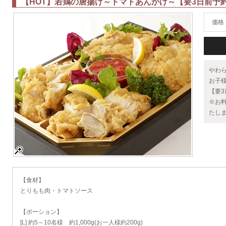
【HOT】若鶏の唐揚げ～トマトあんかけ～【要3日前予
価格
やわ
お子
【要
※お
たし
【食材】
とりもも肉・トマトソース
【ポーション】
[L] 約5～10名様 約1,000g(お一人様約200g)