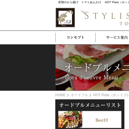
若鶏のから揚げ トマトあんかけ -HOT Plate
HOME
オードブル
HOT Plate（ホット