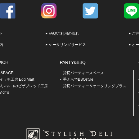
ト
FAQ/ご利用の流れ
ご
内
ケータリングサービス
オ
ICH
PARTY&BBQ
L&BAGEL
貸切パーティースペース
ッチ工房 Egg Mart
手ぶらでBBQstyle
人マルコのピザブレッド工房
貸切パーティー＆ケータリングプラス
ich's