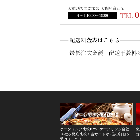
ケータリング比較NAVI ケータリング会社
東
10社を徹底比較！当サイトが2位の評価を
出
受けました！