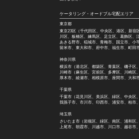
ケータリング・オードブル宅配エリア
東京都
東京23区（千代田区、中央区、港区、新宿
川区、板橋区、練馬区、足立区、葛飾区、
あきる野市、稲城市、青梅市、国立市、小
留米市、東大和市、府中市、福生市、町田
神奈川県
横浜市（港北区、都築区、青葉区、磯子区
川崎市（麻生区、宮前区、多摩区、川崎区
厚木市、綾瀬市、相模原市、座間市、大和
千葉県
千葉市（花見川区、美浜区、緑区、中央区
我孫子市、市川市、印西市、浦安市、柏市
埼玉県
さいたま市（岩槻区、緑区、南区、浦和区
上尾市、朝霞市、川越市、川口市、越谷市