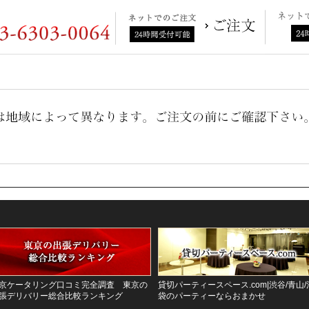
京ケータリング口コミ完全調査 東京の
貸切パーティースペース.com|渋谷/青山/
張デリバリー総合比較ランキング
袋のパーティーならおまかせ