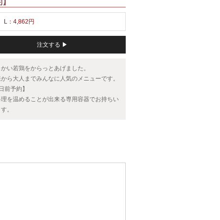
約】
L：4,862円
注文する ▶
らかい若鶏をからっとあげました。
様から大人までみんなに人気のメニューです。
3日前予約】
料理を温めることが出来る専用容器でお持ちい
ます。