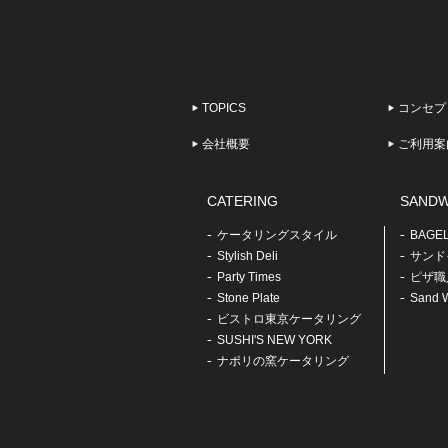
TOPICS
コンセプ
会社概要
ご利用案
CATERING
SANDW
ケータリングスタイル
BAGE
Stylish Deli
サンドイ
Party Times
ピザ職
Stone Plate
Sand W
ビストロ東京ケータリング
SUSHI'S NEW YORK
ナポリの窯ケータリング