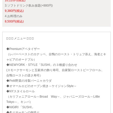
10,120円(税込)
3.ソフトドリンク飲み放題(+880円)
9,380円(税込)
4.お料理のみ
8,500円(税込)
□ □ □ メニュー □ □ □
◆Premiumアペタイザー
（レバーペーストのカナッペ、合鴨のロースト・トリュフ添え、海老とキ
ャビアのオードブル）
◆NEWYORK・STYLE「SUSHI」の３種盛り合わせ
(スモークサーモンと五穀米の飾り寿司、自家製ローストビーフロール、
合鴨ローストの逆さ寿司）
◆Petit野菜の冷製バーニャカウダ
◆オマールエビのオーブン焼き～ケイジャンStyle～
◆NYスタイルロール
（カリフォニアロール～Broad Way～、ジャパニーズロール～Little
Tokyo～、キンパ）
◆NIGIRI 「SUSHI」
◆炙りサーモンの御造り