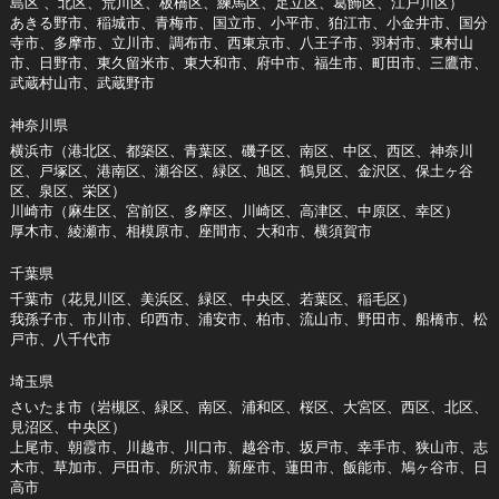
島区 、北区、荒川区、板橋区、練馬区、足立区、葛飾区、江戸川区）
あきる野市、稲城市、青梅市、国立市、小平市、狛江市、小金井市、国分
寺市、多摩市、立川市、調布市、西東京市、八王子市、羽村市、東村山
市、日野市、東久留米市、東大和市、府中市、福生市、町田市、三鷹市、
武蔵村山市、武蔵野市
神奈川県
横浜市（港北区、都築区、青葉区、磯子区、南区、中区、西区、神奈川
区、戸塚区、港南区、瀬谷区、緑区、旭区、鶴見区、金沢区、保土ヶ谷
区、泉区、栄区）
川崎市（麻生区、宮前区、多摩区、川崎区、高津区、中原区、幸区）
厚木市、綾瀬市、相模原市、座間市、大和市、横須賀市
千葉県
千葉市（花見川区、美浜区、緑区、中央区、若葉区、稲毛区）
我孫子市、市川市、印西市、浦安市、柏市、流山市、野田市、船橋市、松
戸市、八千代市
埼玉県
さいたま市（岩槻区、緑区、南区、浦和区、桜区、大宮区、西区、北区、
見沼区、中央区）
上尾市、朝霞市、川越市、川口市、越谷市、坂戸市、幸手市、狭山市、志
木市、草加市、戸田市、所沢市、新座市、蓮田市、飯能市、鳩ヶ谷市、日
高市