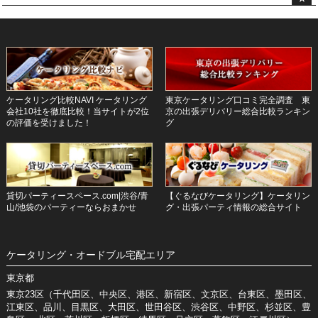
ケータリング比較NAVI ケータリング
東京ケータリング口コミ完全調査 東
会社10社を徹底比較！当サイトが2位
京の出張デリバリー総合比較ランキン
の評価を受けました！
グ
貸切パーティースペース.com|渋谷/青
【ぐるなびケータリング】ケータリン
山/池袋のパーティーならおまかせ
グ・出張パーティ情報の総合サイト
ケータリング・オードブル宅配エリア
東京都
東京23区（千代田区、中央区、港区、新宿区、文京区、台東区、墨田区、
江東区、品川、目黒区、大田区、世田谷区、渋谷区、中野区、杉並区、豊