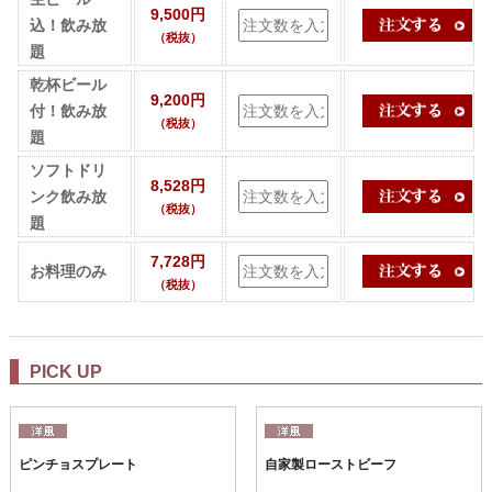
9,500円
込！飲み放
（税抜）
題
乾杯ビール
9,200円
付！飲み放
（税抜）
題
ソフトドリ
8,528円
ンク飲み放
（税抜）
題
7,728円
お料理のみ
（税抜）
PICK UP
ピンチョスプレート
自家製ローストビーフ