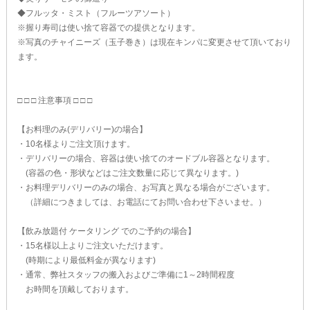
◆フルッタ・ミスト（フルーツアソート）
※握り寿司は使い捨て容器での提供となります。
※写真のチャイニーズ（玉子巻き）は現在キンパに変更させて頂いており
ます。
□ □ □ 注意事項 □ □ □
【お料理のみ(デリバリー)の場合】
・10名様よりご注文頂けます。
・デリバリーの場合、容器は使い捨てのオードブル容器となります。
(容器の色・形状などはご注文数量に応じて異なります。)
・お料理デリバリーのみの場合、お写真と異なる場合がございます。
（詳細につきましては、お電話にてお問い合わせ下さいませ。）
【飲み放題付 ケータリング でのご予約の場合】
・15名様以上よりご注文いただけます。
(時期により最低料金が異なります)
・通常、弊社スタッフの搬入およびご準備に1～2時間程度
お時間を頂戴しております。