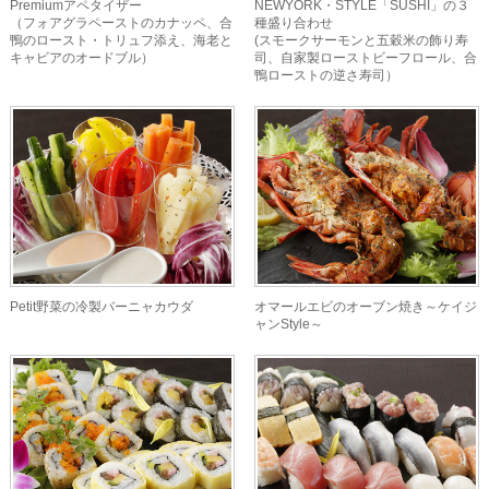
Premiumアペタイザー
NEWYORK・STYLE「SUSHI」の３
（フォアグラペーストのカナッペ、合
種盛り合わせ
鴨のロースト・トリュフ添え、海老と
(スモークサーモンと五穀米の飾り寿
キャビアのオードブル）
司、自家製ローストビーフロール、合
鴨ローストの逆さ寿司）
Petit野菜の冷製バーニャカウダ
オマールエビのオーブン焼き～ケイジ
ャンStyle～