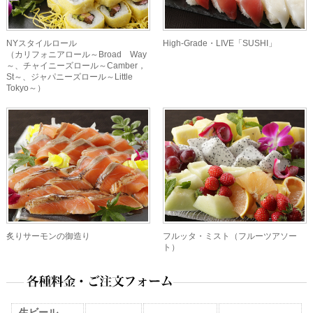
NYスタイルロール
High-Grade・LIVE「SUSHI」
（カリフォニアロール～Broad Way
～、チャイニーズロール～Camber，
St～、ジャパニーズロール～Little
Tokyo～）
炙りサーモンの御造り
フルッタ・ミスト（フルーツアソー
ト）
生ビール