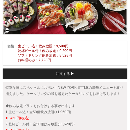
価格
生ビール込！飲み放題：9,500円
乾杯ビール付！飲み放題：9,200円
ソフトドリンク飲み放題：8,528円
お料理のみ：7,728円
注文する ▶
特別な日はスペシャルにお祝い！NEW YORK STYLEの豪華メニューを取り
揃えました。ケータリングの域を超えたケータリングをお届け致します！
◆飲み放題プランもお付けする事が出来ます
1.生ビール込！全50種飲み放題(+1,950円)
10,450円(税込)
2.乾杯ビール付！全50種飲み放題(+1,620円)