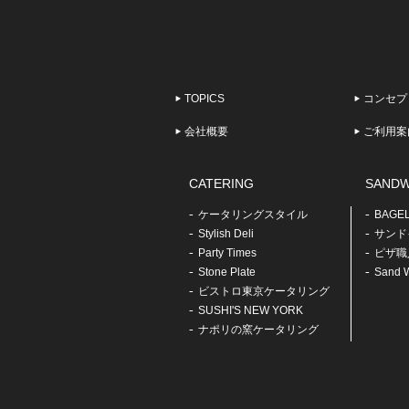
TOPICS
コンセプ
会社概要
ご利用案
CATERING
SANDW
ケータリングスタイル
BAGE
Stylish Deli
サンドイ
Party Times
ピザ職
Stone Plate
Sand W
ビストロ東京ケータリング
SUSHI'S NEW YORK
ナポリの窯ケータリング