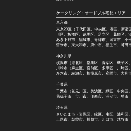
ケータリング・オードブル宅配エリア
東京都
東京23区（千代田区、中央区、港区、新宿
川区、板橋区、練馬区、足立区、葛飾区、
あきる野市、稲城市、青梅市、国立市、小
留米市、東大和市、府中市、福生市、町田
神奈川県
横浜市（港北区、都築区、青葉区、磯子区
川崎市（麻生区、宮前区、多摩区、川崎区
厚木市、綾瀬市、相模原市、座間市、大和
千葉県
千葉市（花見川区、美浜区、緑区、中央区
我孫子市、市川市、印西市、浦安市、柏市
埼玉県
さいたま市（岩槻区、緑区、南区、浦和区
上尾市、朝霞市、川越市、川口市、越谷市