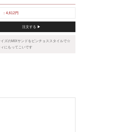
：4,612円
注文する ▶
サイズのMIXサンドをピンチョススタイルで☆
ティにもってこいです