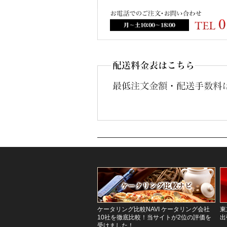
ケータリング比較NAVI ケータリング会社
東
10社を徹底比較！当サイトが2位の評価を
出
受けました！