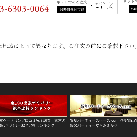
京ケータリング口コミ完全調査 東京の
貸切パーティースペース.com|渋谷/青山/
張デリバリー総合比較ランキング
袋のパーティーならおまかせ