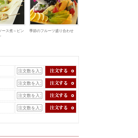
ソース煮～ピン
季節のフルーツ盛り合わせ
～