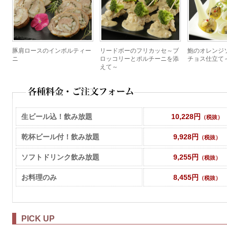
豚肩ロースのインボルティー
リードボーのフリカッセ～ブ
鮑のオレンジ
ニ
ロッコリーとポルチーニを添
チョス仕立て
えて～
生ビール込！飲み放題
10,228円
（税抜）
乾杯ビール付！飲み放題
9,928円
（税抜）
ソフトドリンク飲み放題
9,255円
（税抜）
お料理のみ
8,455円
（税抜）
PICK UP