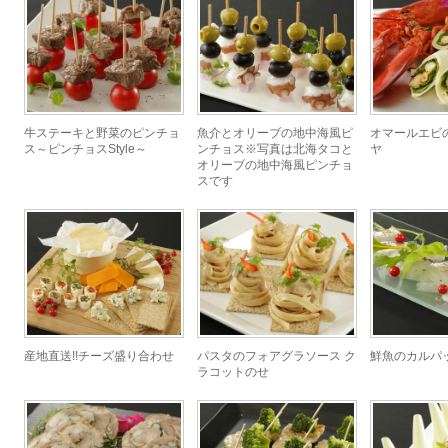
牛ステーキと野菜のピンチョ
魚介とオリーブの地中海風ピ
オマールエビ
ス～ピンチョスStyle～
ンチョス※写真は北海タコと
ヤ
オリーブの地中海風ピンチョ
スです
産地直送!!チーズ盛り合わせ
パスタのフォアグラソース ク
鮮魚のカルパ
ラコットのせ