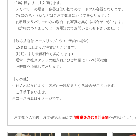
・10名様よりご注文頂けます。
・デリバリーの場合、容器は使い捨てのオードブル容器となります。
(容器の色・形状などはご注文数量に応じて異なります。)
・お料理デリバリーのみの場合、お写真と異なる場合がございます。
（詳細につきましては、お電話にてお問い合わせ下さいませ。）
【飲み放題付 ケータリング でのご予約の場合】
・15名様以上よりご注文いただけます。
(時期により最低料金が異なります)
・通常、弊社スタッフの搬入およびご準備に1～2時間程度
お時間を頂戴しております。
【その他】
※仕入れ状況により、内容が一部変更となる場合がございます。
ご了承下さいませ。
※コース写真はイメージです。
↓注文数を入力後、注文確認画面にて
消費税を含む合計金額
を確認いただけ