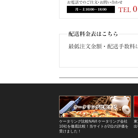
ケータリング比較NAVI ケータリング会社
東
10社を徹底比較！当サイトが2位の評価を
出
受けました！