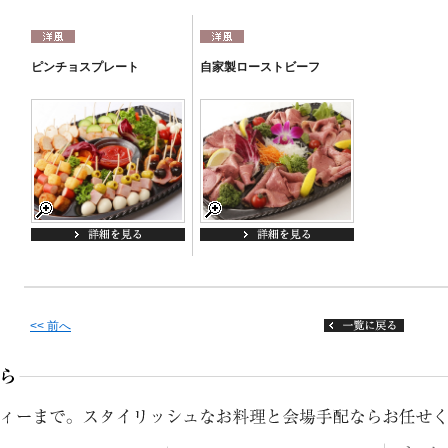
ピンチョスプレート
自家製ローストビーフ
<< 前へ