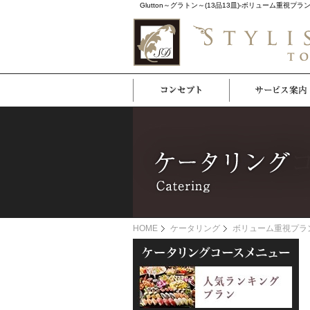
Glutton～グラトン～(13品13皿)-ボリューム
HOME
ケータリング
ボリューム重視プラ