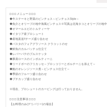
□ □ □ メニュー □ □ □
◆牛ステーキと野菜のピンチョス～ピンチョスStyle～
◆魚介とオリーブの地中海風ピンチョス※写真は北海タコとオリーブの地中
◆オマールエビのトルティーヤ
◆イタリア産プロシュート
◆産地直送!!チーズ盛り合わせ
◆パスタのフォアグラソース クラコットのせ
◆鮮魚のカルパッチョ仕立て
◆レバーパテのブルスケッタ
◆豚肩ロースのインボルティーニ
◆リードボーのフリカッセ～ブロッコリーとポルチーニを添えて～
◆鮑のオレンジソース煮～ピンチョス仕立て～
◆季節のフルーツ盛り合わせ
◆プチカップ盛り合わせ
※現在、プロシュートのカービングは行っておりません。
□ □ □ 注意事項 □ □ □
【お料理のみ(デリバリー)の場合】