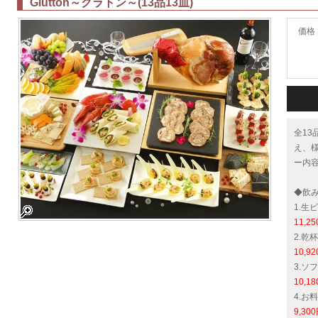
Glutton～グラトン～(13品13皿)
価格
全1
え、
ー内
◆飲
1.生
11,2
2.乾
10,9
3.ソ
10,1
4.お
9,30