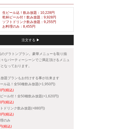
生ビール込！飲み放題：10,228円
乾杯ビール付！飲み放題：9,928円
ソフトドリンク飲み放題：9,255円
お料理のみ：8,455円
注文する ▶
3品のグラトンプラン。豪華メニューを取り揃
様々なパーティーシーンでご満足頂けるメニュ
容となっております。
み放題プランもお付けする事が出来ます
ビール込！全50種飲み放題(+1,950円)
50円(税込)
杯ビール付！全50種飲み放題(+1,620円)
20円(税込)
フトドリンク飲み放題(+880円)
80円(税込)
料理のみ
0円(税込)