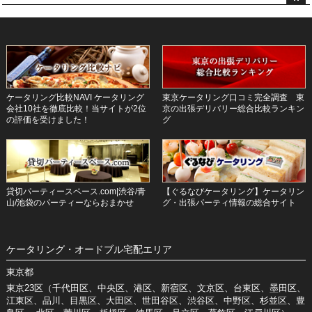
ケータリング比較NAVI ケータリング
東京ケータリング口コミ完全調査 東
会社10社を徹底比較！当サイトが2位
京の出張デリバリー総合比較ランキン
の評価を受けました！
グ
貸切パーティースペース.com|渋谷/青
【ぐるなびケータリング】ケータリン
山/池袋のパーティーならおまかせ
グ・出張パーティ情報の総合サイト
ケータリング・オードブル宅配エリア
東京都
東京23区（千代田区、中央区、港区、新宿区、文京区、台東区、墨田区、
江東区、品川、目黒区、大田区、世田谷区、渋谷区、中野区、杉並区、豊