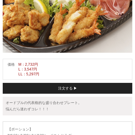
価格
M：2,732円
L：3,547円
LL：5,297円
注文する ▶
オードブルの代表格的な盛り合わせプレート。
悩んだら迷わずコレ！！！
【ポーション】