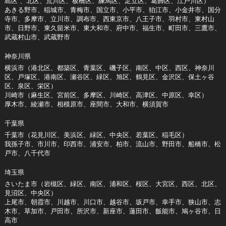
島区 、北区、荒川区、板橋区、練馬区、足立区、葛飾区、江戸川区）
あきる野市、稲城市、青梅市、国立市、小平市、狛江市、小金井市、国分
寺市、多摩市、立川市、調布市、西東京市、八王子市、羽村市、東村山
市、日野市、東久留米市、東大和市、府中市、福生市、町田市、三鷹市、
武蔵村山市、武蔵野市
神奈川県
横浜市（港北区、都築区、青葉区、磯子区、南区、中区、西区、神奈川
区、戸塚区、港南区、瀬谷区、緑区、旭区、鶴見区、金沢区、保土ヶ谷
区、泉区、栄区）
川崎市（麻生区、宮前区、多摩区、川崎区、高津区、中原区、幸区）
厚木市、綾瀬市、相模原市、座間市、大和市、横須賀市
千葉県
千葉市（花見川区、美浜区、緑区、中央区、若葉区、稲毛区）
我孫子市、市川市、印西市、浦安市、柏市、流山市、野田市、船橋市、松
戸市、八千代市
埼玉県
さいたま市（岩槻区、緑区、南区、浦和区、桜区、大宮区、西区、北区、
見沼区、中央区）
上尾市、朝霞市、川越市、川口市、越谷市、坂戸市、幸手市、狭山市、志
木市、草加市、戸田市、所沢市、新座市、蓮田市、飯能市、鳩ヶ谷市、日
高市