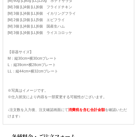
[M] 60g [L]80g [LL]120g ポテトサラダ
[M] 3個 [L]4個 [LL]6個 フライドチキン
[M] 3個 [L]4個 [LL]6個 イカリングフライ
[M] 2個 [L]3個 [LL]5個 エビフライ
[M] 3個 [L]4個 [LL]6個 国産生ハム
[M] 3個 [L]4個 [LL]6個 ライスコロッケ
【容器サイズ】
M：縦30cm×横30cmプレート
L：縦39cm×横28cmプレート
LL：縦44cm×横32cmプレート
※写真はイメージです。
※仕入状況により内容を一部変更する可能性がございます。
↓注文数を入力後、注文確認画面にて
消費税を含む合計金額
を確認いただ
けます↓