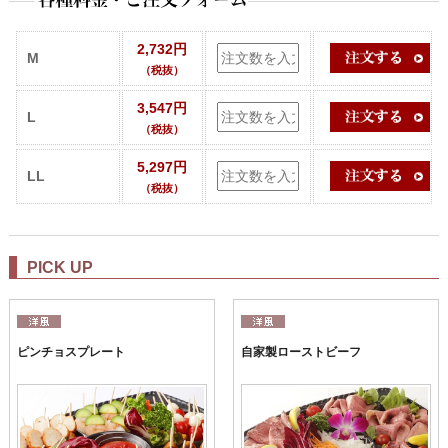
2,732円
M
（税抜）
3,547円
L
（税抜）
5,297円
LL
（税抜）
PICK UP
ピンチョスプレート
自家製ローストビーフ