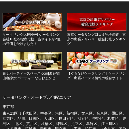
ケータリング比較NAVI ケータリング
東京ケータリング口コミ完全調査 東
会社10社を徹底比較！当サイトが2位
京の出張デリバリー総合比較ランキン
の評価を受けました！
グ
貸切パーティースペース.com|渋谷/青
【ぐるなびケータリング】ケータリン
山/池袋のパーティーならおまかせ
グ・出張パーティ情報の総合サイト
ケータリング・オードブル宅配エリア
東京都
東京23区（千代田区、中央区、港区、新宿区、文京区、台東区、墨田区、
江東区、品川、目黒区、大田区、世田谷区、渋谷区、中野区、杉並区、豊
島区 、北区、荒川区、板橋区、練馬区、足立区、葛飾区、江戸川区）
あきる野市、稲城市、青梅市、国立市、小平市、狛江市、小金井市、国分