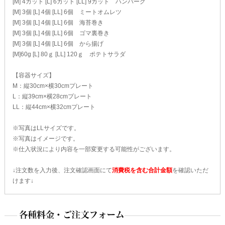
[M] 4カット [L] 6カット [LL] 9カット ハンバーグ
[M] 3個 [L] 4個 [LL] 6個 ミートオムレツ
[M] 3個 [L] 4個 [LL] 6個 海苔巻き
[M] 3個 [L] 4個 [LL] 6個 ゴマ裏巻き
[M] 3個 [L] 4個 [LL] 6個 から揚げ
[M]60g [L] 80ｇ [LL] 120ｇ ポテトサラダ
【容器サイズ】
M：縦30cm×横30cmプレート
L：縦39cm×横28cmプレート
LL：縦44cm×横32cmプレート
※写真はLLサイズです。
※写真はイメージです。
※仕入状況により内容を一部変更する可能性がございます。
↓注文数を入力後、注文確認画面にて
消費税を含む合計金額
を確認いただ
けます↓