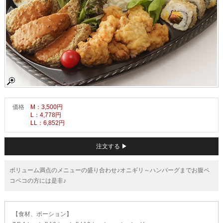
価格
M：3,500円
L：4,778円
LL：6,852円
注文する ▶
ボリューム満点のメニューの盛り合わせ♪オニギリ～ハンバーグまでお腹ペ
コペコの方には是非♪
【食材、ポーション】