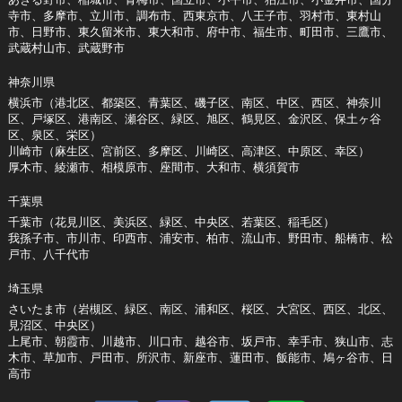
寺市、多摩市、立川市、調布市、西東京市、八王子市、羽村市、東村山
市、日野市、東久留米市、東大和市、府中市、福生市、町田市、三鷹市、
武蔵村山市、武蔵野市
神奈川県
横浜市（港北区、都築区、青葉区、磯子区、南区、中区、西区、神奈川
区、戸塚区、港南区、瀬谷区、緑区、旭区、鶴見区、金沢区、保土ヶ谷
区、泉区、栄区）
川崎市（麻生区、宮前区、多摩区、川崎区、高津区、中原区、幸区）
厚木市、綾瀬市、相模原市、座間市、大和市、横須賀市
千葉県
千葉市（花見川区、美浜区、緑区、中央区、若葉区、稲毛区）
我孫子市、市川市、印西市、浦安市、柏市、流山市、野田市、船橋市、松
戸市、八千代市
埼玉県
さいたま市（岩槻区、緑区、南区、浦和区、桜区、大宮区、西区、北区、
見沼区、中央区）
上尾市、朝霞市、川越市、川口市、越谷市、坂戸市、幸手市、狭山市、志
木市、草加市、戸田市、所沢市、新座市、蓮田市、飯能市、鳩ヶ谷市、日
高市