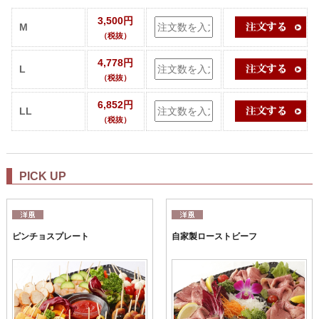
3,500円
M
（税抜）
4,778円
L
（税抜）
6,852円
LL
（税抜）
PICK UP
ピンチョスプレート
自家製ローストビーフ