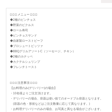
□ □ □ メニュー □ □ □
◆2種のピンチョス
◆野菜のピクルス
◆ロール寿司
◆ピンチョスサンド
◆自家製ローストビーフ
◆プロシュートピッツァ
◆BBQグリルアソートC（ソーセージ、チキン）
◆2種のカナッペ
◆カクテルシュリンプ
◆フレンチトースト
□ □ □ 注意事項 □ □ □
【お料理のみ(デリバリー)の場合】
・10名様よりご注文頂けます。
・デリバリーの場合、容器は使い捨てのオードブル容器となります。
(容器の色・形状などはご注文数量に応じて異なります。)
・お料理デリバリーのみの場合、お写真と異なる場合がございます。