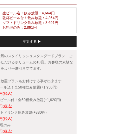
生ビール込！飲み放題：4,664円
乾杯ビール付！飲み放題：4,364円
ソフトドリンク飲み放題：3,691円
お料理のみ：2,891円
注文する ▶
人気のスタイリッシュスタンダードプラン！ご
いただけるボリュームの10品。お客様の素敵な
ンをより一層引き立てます。
み放題プランもお付けする事が出来ます
ビール込！全50種飲み放題(+1,950円)
0円(税込)
杯ビール付！全50種飲み放題(+1,620円)
0円(税込)
フトドリンク飲み放題(+880円)
0円(税込)
料理のみ
0円(税込)