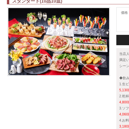
スタンダード(10品10皿)
価格
当店
満足
シー
◆飲
1.生
5,13
2.乾
4,80
3.ソ
4,06
4.お
3,18