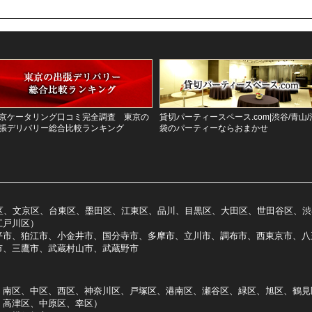
京ケータリング口コミ完全調査 東京の
貸切パーティースペース.com|渋谷/青山/
張デリバリー総合比較ランキング
袋のパーティーならおまかせ
区、文京区、台東区、墨田区、江東区、品川、目黒区、大田区、世田谷区、渋
江戸川区）
平市、狛江市、小金井市、国分寺市、多摩市、立川市、調布市、西東京市、八
市、三鷹市、武蔵村山市、武蔵野市
、南区、中区、西区、神奈川区、戸塚区、港南区、瀬谷区、緑区、旭区、鶴見
、高津区、中原区、幸区）