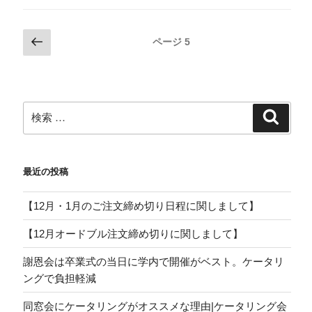
投
前
ページ
5
の
稿
ペ
ナ
ー
ビ
ジ
検
検
ゲ
索
索:
ー
シ
最近の投稿
ョ
ン
【12月・1月のご注文締め切り日程に関しまして】
【12月オードブル注文締め切りに関しまして】
謝恩会は卒業式の当日に学内で開催がベスト。ケータリ
ングで負担軽減
同窓会にケータリングがオススメな理由|ケータリング会