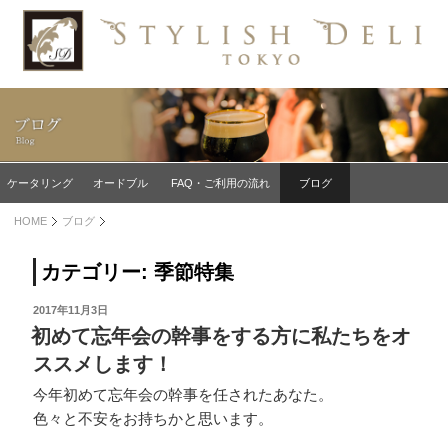
コ
ン
テ
ン
ツ
へ
ス
キ
ケータリング
オードブル
FAQ・ご利用の流れ
ブログ
ッ
HOME
ブログ
プ
カテゴリー: 季節特集
投
2017年11月3日
稿
初めて忘年会の幹事をする方に私たちをオ
日:
ススメします！
今年初めて忘年会の幹事を任されたあなた。
色々と不安をお持ちかと思います。