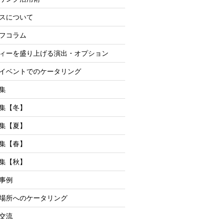
スについて
フコラム
ィーを盛り上げる演出・オプション
イベントでのケータリング
集
集【冬】
集【夏】
集【春】
集【秋】
事例
場所へのケータリング
交流