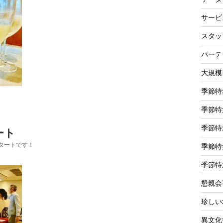
サービ
スタッ
パーテ
大規模
季節特
季節特
季節特
ート
タートです！
季節特
季節特
懇親会
珍しい
異文化