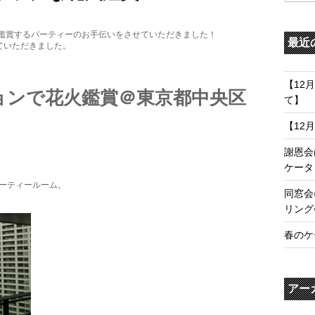
。
鑑賞するパーティーのお手伝いをさせていただきました！
最近
ていただきました。
【12
ョンで花火鑑賞＠東京都中央区
て】
【12
謝恩会
ケータ
パーティールーム。
同窓会
リング
春のケ
アー